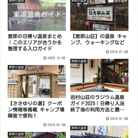
恵那の温泉
恵那の温泉
恵那の日帰り温泉まとめ
【恵那山荘】の温泉 キャ
｜このエリアが合うかを
ンプ、ウォーキングなど
整理する入口ガイド
2019.01.08
2025.12.03
恵那の温泉
恵那の温泉
岩村山荘のラジウム温泉
【ささゆりの湯】クーポ
ガイド2025｜日帰り入浴
ン情報等掲載 キャンプ場
終了後の利用方法と最新
隣接で便利！
料金まとめ
2019.01.08
2019.01.08
恵那の温泉
恵那の温泉