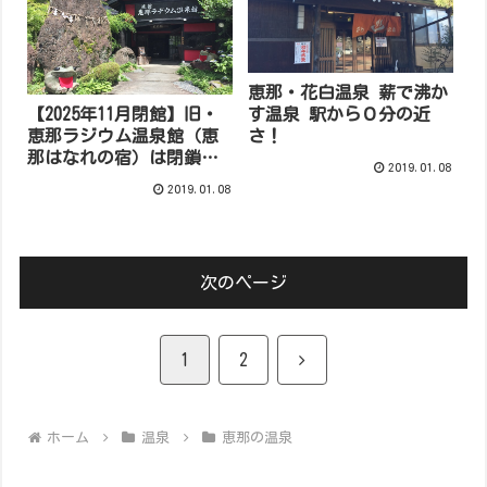
恵那・花白温泉 薪で沸か
【2025年11月閉館】旧・
す温泉 駅から０分の近
恵那ラジウム温泉館（恵
さ！
那はなれの宿）は閉鎖。
2019.01.08
代わりにおすすめの恵那
2019.01.08
温泉
次のページ
次
1
2
へ
ホーム
温泉
恵那の温泉