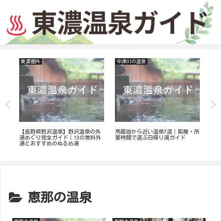
東濃圏外
中津川の温泉
恵
み
を解
【長野県野沢温泉】野沢温泉の外
馬籠宿から近い温泉7選｜距離・所
恵
湯めぐり完全ガイド｜13の無料外
要時間で選ぶ日帰り湯ガイド
駅
湯とおすすめのぬるめ湯
恵那の温泉