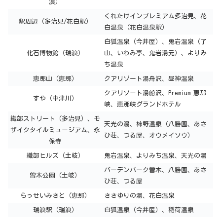
浪）
くれたけインプレミアム多治見、花
駅周辺（多治見/花白駅）
白温泉（花白温泉駅）
白狐温泉（今井屋）、鬼岩温泉（了
化石博物館（瑞浪）
山、いわみ亭、鬼岩湯元）、よりみ
ち温泉
恵那山（恵那）
クアリゾート湯舟沢、昼神温泉
クアリゾート湯船沢、Premium 恵那
すや（中津川）
峡、恵那峡グランドホテル
織部ストリート（多治見）、モ
天光の湯、柿野温泉（八勝園、あさ
ザイクタイルミュージアム、永
ひ荘、つる屋、オウメイソウ）
保寺
織部ヒルズ（土岐）
鬼岩温泉、よりみち温泉、天光の湯
バーデンパーク曽木、八勝園、あさ
曽木公園（土岐）
ひ荘、つる屋
らっせいみさと（恵那）
ささゆりの湯、花白温泉
瑞浪駅（瑞浪）
白狐温泉（今井屋）、稲荷温泉