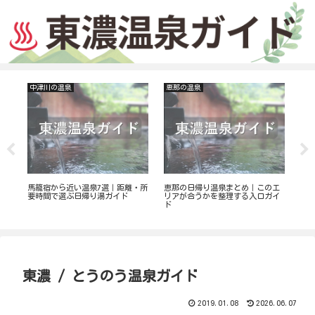
中津川の温泉
恵那の温泉
瑞
瑞
泉
別
駅
られ
馬籠宿から近い温泉7選｜距離・所
恵那の日帰り温泉まとめ｜このエ
要時間で選ぶ日帰り湯ガイド
リアが合うかを整理する入口ガイ
ド
東濃 / とうのう温泉ガイド
2019.01.08
2026.06.07