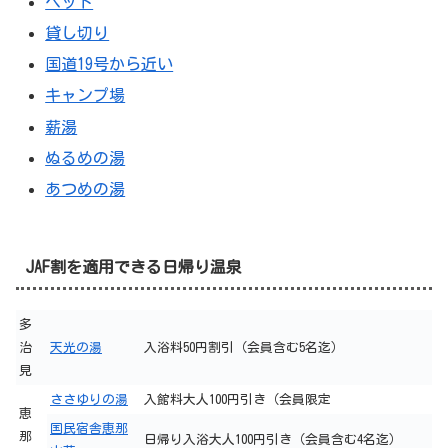
ペット
貸し切り
国道19号から近い
キャンプ場
薪湯
ぬるめの湯
あつめの湯
JAF割を適用できる日帰り温泉
多
治
天光の湯
入浴料50円割引（会員含む5名迄）
見
ささゆりの湯
入館料大人100円引き（会員限定
恵
国民宿舎恵那
那
日帰り入浴大人100円引き（会員含む4名迄）