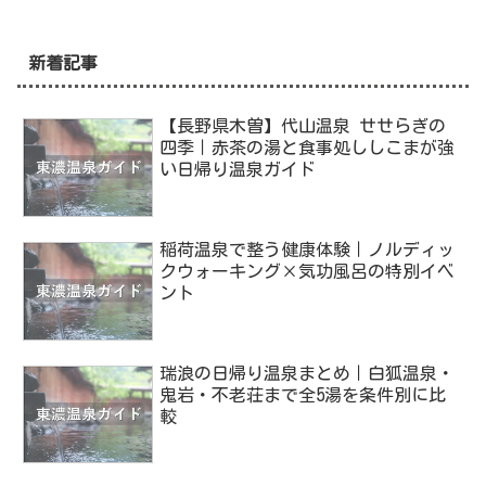
新着記事
【長野県木曽】代山温泉 せせらぎの
四季｜赤茶の湯と食事処ししこまが強
い日帰り温泉ガイド
稲荷温泉で整う健康体験｜ノルディッ
クウォーキング×気功風呂の特別イベ
ント
瑞浪の日帰り温泉まとめ｜白狐温泉・
鬼岩・不老荘まで全5湯を条件別に比
較