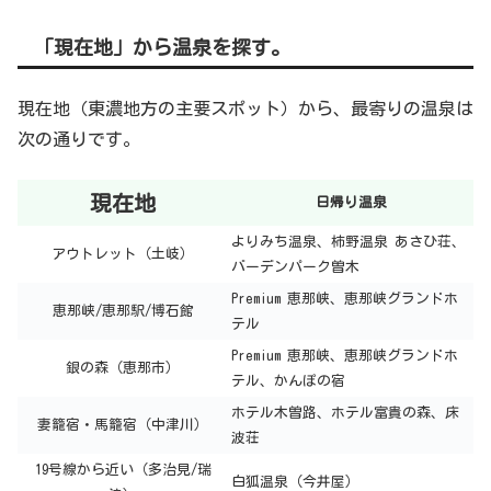
「現在地」から温泉を探す。
現在地（東濃地方の主要スポット）から、最寄りの温泉は
次の通りです。
現在地
日帰り温泉
よりみち温泉、柿野温泉 あさひ荘、
アウトレット（土岐）
バーデンパーク曽木
Premium 恵那峡、恵那峡グランドホ
恵那峡/恵那駅/博石館
テル
Premium 恵那峡、恵那峡グランドホ
銀の森（恵那市）
テル、かんぽの宿
ホテル木曽路、ホテル富貴の森、床
妻籠宿・馬籠宿（中津川）
波荘
19号線から近い（多治見/瑞
白狐温泉（今井屋）