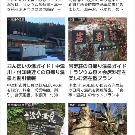
温泉は、ラジウム含有量日本一
距離と所要時間を基準にまとめ
を誇る湯治向けの温泉施設。自
ました。湯舟沢、花更紗、観音
然湧出の療養泉で飲泉や森林浴
の湯、恵那峡温泉など、観光後
も可能。静かな環境で、体の芯
すぐに入れる最適な温泉を比較
中津川の温泉
中津川の温泉
まで温まる本格的な保養地を体
し、目的別に選び方も解説しま
験できます。
す。
おんぽいの湯ガイド｜中津
岩寿荘の日帰り温泉ガイド
川・付知峡近くの日帰り温
｜ラジウム泉×会席料理を
泉と割引情報
楽しむ滞在型プラン
中津川市付知町のおんぽいの湯
中津川市の山あいにある岩寿荘
を紹介。料金、営業時間、割
の日帰り温泉を徹底解説。「食
引、露天風呂、休憩所、付知
事＋温泉」のセットプラン中
峡・キャンプ帰りの使い方、周
心、ラジウム泉・貸切風呂・会
辺温泉まで整理します。
席料理・料金目安・利用時間・
中津川の温泉
中津川の温泉
予約方法まで。静かな環境で半
日ゆっくり過ごしたい人におす
すめです。