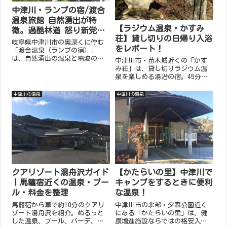
中津川・ランプの宿/渡合
温泉旅館 自然湧出が特
【ラジウム温泉・かすみ
徴。過酷林道 怒り新党で
荘】貸し切りの日帰り入浴
も紹介！
岐阜県中津川市の奥深くに佇む
をレポート！
「渡合温泉（ランプの宿）」
は、自然湧出の温泉と電波の届
中津川市・苗木城近くの「かす
かない静寂な環境で、日常を忘
み荘」は、貸し切りラジウム温
れる特別なひとときを提供。ア
泉を楽しめる湯治の宿。45分の
クセスは困難でも、一度訪れれ
貸し切り風呂が1,000円で利用可
ば心が洗われる名湯です。
能。非常に熱いお湯とペットOK
中津川の温泉
中津川の温泉
の柔軟なサービスも魅力。歴史
ある施設で心も体もリフレッシ
ュ！
クアリゾート湯舟沢ガイド
【かたらいの里】中津川で
｜馬籠宿近くの温泉・プー
キャンプをするときに便利
ル・料金を整理
な温泉！
馬籠宿から車で約10分のクアリ
中津川市の北部・夕森公園近く
ゾート湯舟沢を紹介。ぬるっと
にある「かたらいの里」は、健
した温泉、プール、バーデ、料
康増進施設ならではの格安入浴