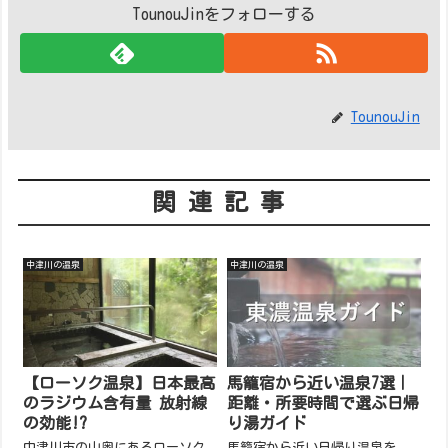
TounouJinをフォローする
TounouJin
関連記事
中津川の温泉
中津川の温泉
【ローソク温泉】日本最高
馬籠宿から近い温泉7選｜
のラジウム含有量 放射線
距離・所要時間で選ぶ日帰
の効能!?
り湯ガイド
中津川市の山奥にあるローソク
馬籠宿から近い日帰り温泉を、