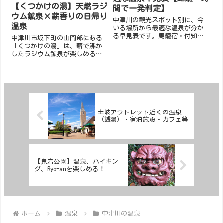
【くつかけの湯】天燃ラジ
間で一発判定】
ウム鉱泉×薪香りの日帰り
中津川の観光スポット別に、今
温泉
いる場所から最適な温泉が分か
る早見表です。馬籠宿・付知
中津川市坂下町の山間部にある
峡・苗木城・市街など、各エリ
「くつかけの湯」は、薪で沸か
アから距離と所要時間で最適な
したラジウム鉱泉が楽しめるレ
温泉を簡単に比較できます。
トロな日帰り温泉。最大3名まで
の小さな湯船を貸し切りで使え
るため、カップルや家族連れに
最適。訪問前には電話確認を！
土岐アウトレット近くの温泉
（銭湯）・宿泊施設・カフェ等
【鬼岩公園】温泉、ハイキン
グ、Ryo-anを楽しめる！
ホーム
温泉
中津川の温泉