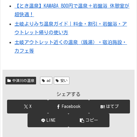
【とき温泉】KAMABA 800円で温泉＋岩盤浴 休憩室が
超快適！
土岐よりみち温泉ガイド｜料金・割引・岩盤浴・ア
ウトレット帰りの使い方
土岐アウトレット近くの温泉（銭湯）・宿泊施設・
カフェ等
中津川の温泉
ad
安い
シェアする
X
Facebook
はてブ
LINE
コピー