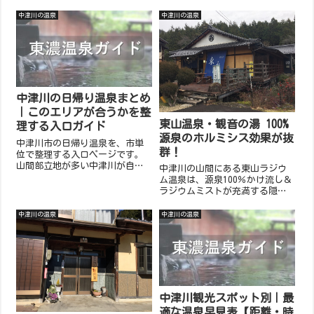
金、割引、無料バス、家族連れ
が魅力。下呂温泉と同じ泉質の
の使い方を整理します。
お湯で、キャンプや川遊び後の
中津川の温泉
中津川の温泉
利用にも最適。シンプルな設備
で静かに過ごせる日帰り温泉で
す。
中津川の日帰り温泉まとめ
｜このエリアが合うかを整
東山温泉・観音の湯 100%
理する入口ガイド
源泉のホルミシス効果が抜
中津川市の日帰り温泉を、市単
群！
位で整理する入口ページです。
山間部立地が多い中津川が自分
中津川の山間にある東山ラジウ
の条件に合うか、合わない場合
ム温泉は、源泉100％かけ流し＆
は次に確認すべき近隣エリアま
ラジウムミストが充満する隠れ
でを静かに整理します。
家的な日帰り温泉。神経痛やリ
ューマチに効能があり、静かに
中津川の温泉
中津川の温泉
癒されたい方におすすめ。食事
付きプランや無料休憩所も完
備。
中津川観光スポット別｜最
適な温泉早見表【距離・時