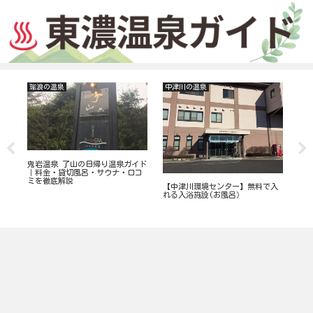
瑞浪の温泉
中津川の温泉
温
で
鬼岩温泉 了山の日帰り温泉ガイド
温
｜料金・貸切風呂・サウナ・口コ
法
ミを徹底解説
イ
【中津川環境センター】無料で入
れる入浴施設(お風呂）