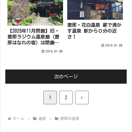
恵那・花白温泉 薪で沸か
【2025年11月閉館】旧・
す温泉 駅から０分の近
恵那ラジウム温泉館（恵
さ！
那はなれの宿）は閉鎖。
2019.01.08
代わりにおすすめの恵那
2019.01.08
温泉
次のページ
次
1
2
へ
ホーム
温泉
恵那の温泉